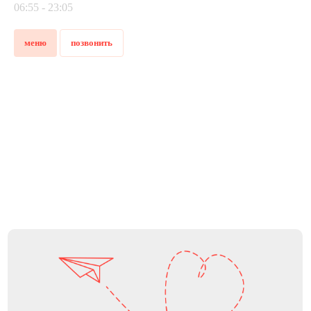
06:55 - 23:05
Открыть франшизу:
join@skuratovcoffee.ru
меню
позвонить
ООО «Скуратов Кофе»
Положение об обработке персональных данных
Договор оферты
«Гараж» Скуратов Кофе
Реквизиты компании
Skuratov Fest