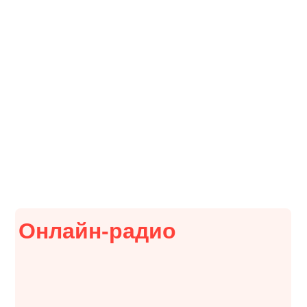
История инклюзивной кофейни
Skuratov Coffee х МЕГА Химки
Онлайн-радио