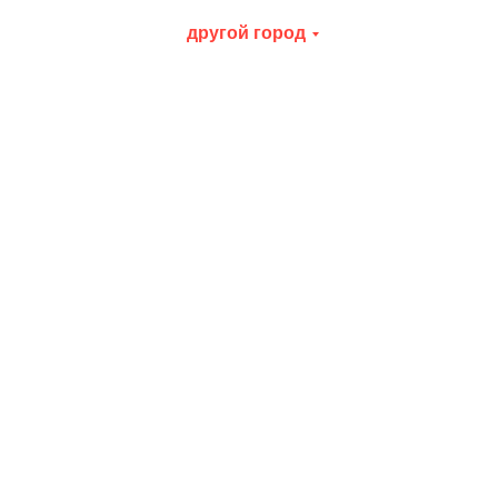
другой город
Инфьюз
Эспрессо-сет