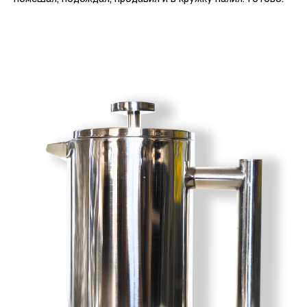
Предложить помещение в аренду:
rent@skuratovcoffee.ru
Если вы хотите просто написать
нам:
hello@skuratovcoffee.ru