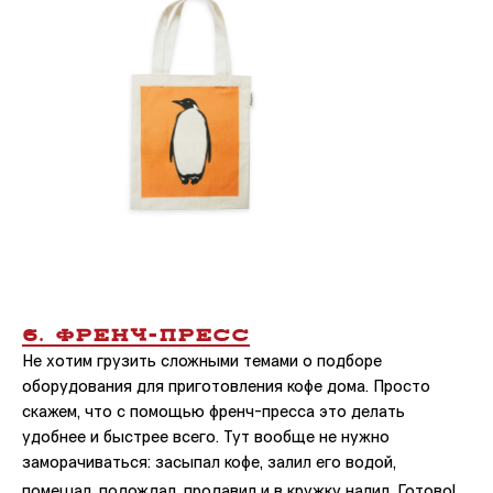
Обратная
связь
Оставить отзыв
о напитке и компании
6. ФРЕНЧ-ПРЕСС
Контакты
Не хотим грузить сложными темами о подборе
оборудования для приготовления кофе дома. Просто
Поставщикам и партнёрам
partners@skuratovcoffee.ru
скажем, что с помощью френч-пресса это делать
удобнее и быстрее всего. Тут вообще не нужно
Для маркетинга и СМИ
заморачиваться: засыпал кофе, залил его водой,
marketing@skuratovcoffee.ru
помешал, подождал, продавил и в кружку налил. Готово!