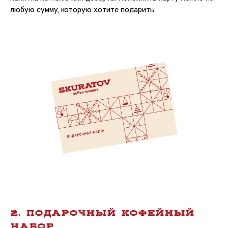
любую сумму, которую хотите подарить.
2. ПодАрочный кофЕйный
нАбор