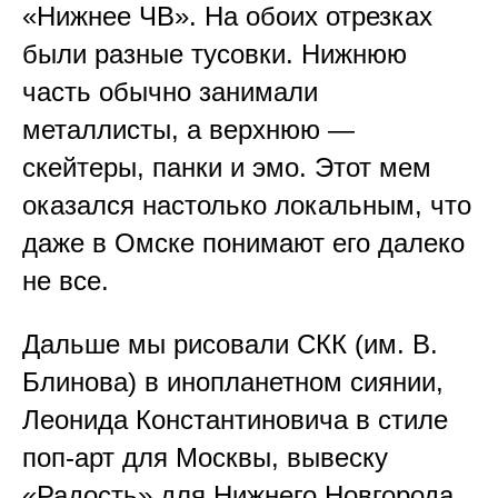
связь
Оставить отзыв
«Нижнее ЧВ». На обоих отрезках
о напитке и компании
были разные тусовки. Нижнюю
часть обычно занимали
Контакты
металлисты, а верхнюю —
скейтеры, панки и эмо. Этот мем
Поставщикам и партнёрам
partners@skuratovcoffee.ru
оказался настолько локальным, что
Для маркетинга и СМИ
даже в Омске понимают его далеко
marketing@skuratovcoffee.ru
не все.
Предложить помещение в аренду:
rent@skuratovcoffee.ru
Дальше мы рисовали СКК (им. В.
Если вы хотите просто написать
Блинова) в инопланетном сиянии,
нам:
Леонида Константиновича в стиле
hello@skuratovcoffee.ru
поп-арт для Москвы, вывеску
«Радость» для Нижнего Новгорода,