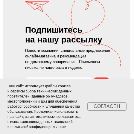
Подпишитесь
на нашу рассылку
Новости компании, специальные предложения
онлайн-магазина и рекомендации
по домашнему завариванию. Присылаем
письма не чаще раза в неделю.
→
Наш сайт использует файлы cookies
и сервисы сбора технических данных
посетителей (данные об IP-адресе,
Нажимая на кнопку, вы даете согласие на обработку
местоположении и др.) для обеспечения
персональных данных и соглашаетесь c
политикой в
СОГЛАСЕН
работоспособности и улучшения качества
отношении обработки персональных данных
обслуживания. Продолжая использовать
наш сайт, вы автоматически соглашаетесь
с использованием данных технологий
и
политикой конфиденциальности
.