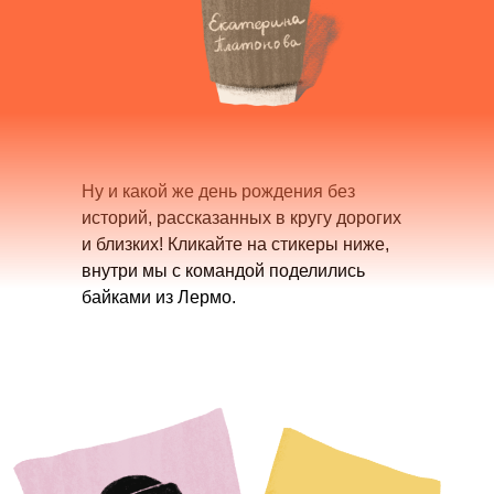
Ну и какой же день рождения без
историй, рассказанных в кругу дорогих
и близких! Кликайте на стикеры ниже,
внутри мы с командой поделились
байками из Лермо.
Обратная
связь
Оставить отзыв
о напитке и компании
Контакты