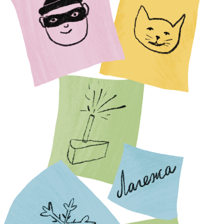
Поставщикам и партнёрам
partners@skuratovcoffee.ru
Для маркетинга и СМИ
marketing@skuratovcoffee.ru
Предложить помещение в аренду:
rent@skuratovcoffee.ru
Если вы хотите просто написать
нам:
hello@skuratovcoffee.ru