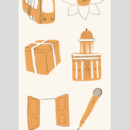
Для маркетинга и СМИ
marketing@skuratovcoffee.ru
Предложить помещение в аренду:
rent@skuratovcoffee.ru
Если вы хотите просто написать
нам:
hello@skuratovcoffee.ru