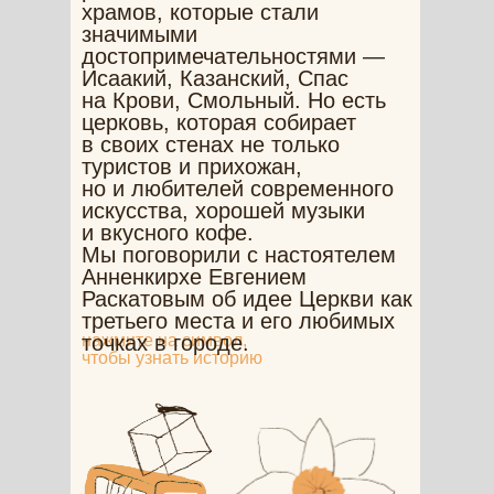
храмов, которые стали
значимыми
достопримечательностями —
Исаакий, Казанский, Спас
на Крови, Смольный. Но есть
церковь, которая собирает
в своих стенах не только
туристов и прихожан,
но и любителей современного
искусства, хорошей музыки
и вкусного кофе.
Мы поговорили с настоятелем
Анненкирхе Евгением
Обратная
Раскатовым об идее Церкви как
связь
Оставить отзыв
третьего места и его любимых
о напитке и компании
нажмите на символ,
точках в городе.
чтобы узнать историю
Контакты
Поставщикам и партнёрам
partners@skuratovcoffee.ru