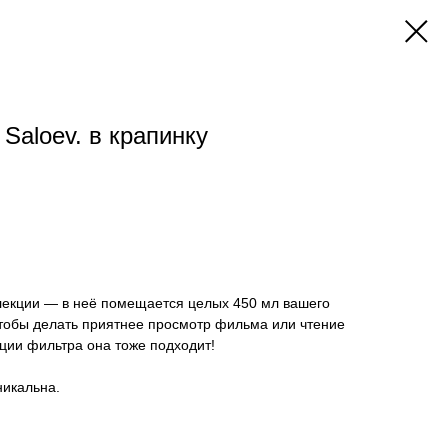
 Saloev. в крапинку
лекции — в неё помещается целых 450 мл вашего
чтобы делать приятнее просмотр фильма или чтение
рции фильтра она тоже подходит!
никальна.