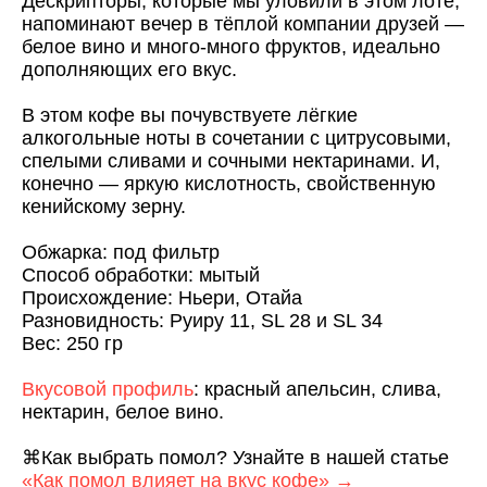
Дескрипторы, которые мы уловили в этом лоте,
напоминают вечер в тёплой компании друзей —
белое вино и много-много фруктов, идеально
дополняющих его вкус.
В этом кофе вы почувствуете лёгкие
алкогольные ноты в сочетании с цитрусовыми,
спелыми сливами и сочными нектаринами. И,
конечно — яркую кислотность, свойственную
кенийскому зерну.
Обжарка
: под фильтр
Способ обработки
: мытый
Происхождение
: Ньери, Отайа
Разновидность
: Руиру 11, SL 28 и SL 34
Вес
: 250 гр
Вкусовой профиль
:
красный апельсин, слива,
нектарин, белое вино.
⌘Как выбрать помол? Узнайте в нашей статье
«Как помол влияет на вкус кофе» →