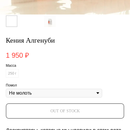
Кения Алгенуби
1 950
₽
Масса
250 г
Помол
OUT OF STOCK