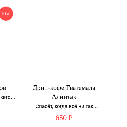
NEW
ов
Дрип-кофе Гватемала
Алнитак
кетов!
рд,
Спасёт, когда всё ни так
темала
и ни этак (как будто бы как раз
650
₽
сейчас)