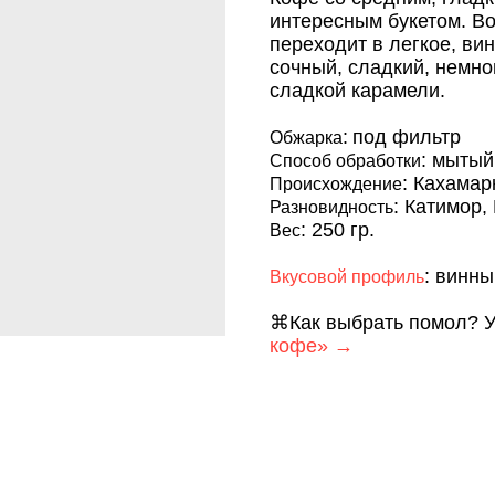
интересным букетом. Во
переходит в легкое, ви
сочный, сладкий, немно
сладкой карамели.
:
под фильтр
Обжарка
: мытый
Способ обработки
: Кахамар
Происхождение
: Катимор,
Разновидность
: 250 гр.
Вес
: винны
Вкусовой профиль
⌘Как выбрать помол? У
кофе» →