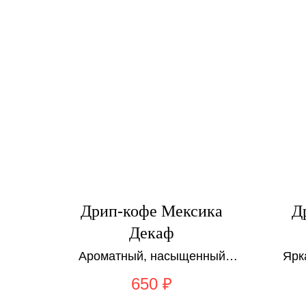
Дрип-кофе Мексика
Д
Декаф
Ароматный, насыщенный
Ярк
и пряный кофе с нотками
и клу
650
₽
тёмного шоколада; без
кофеина