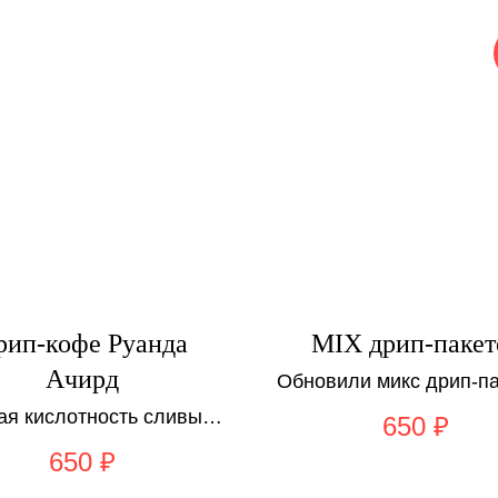
рип-кофе Руанда
MIX дрип-пакет
Ачирд
Обновили микс дрип-па
Внутри: Руанда Ачи
ая кислотность сливы
650
₽
Бразилия Датерра, Гва
бники с легкой горечью
Алнитак
650
₽
орехового ликера