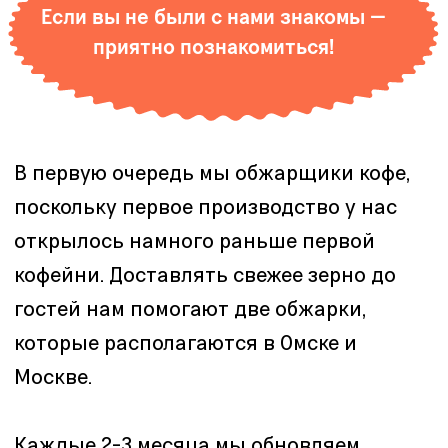
и не перестаем
экспериментировать с разными
видами заваривания. Сейчас
в нашем меню есть колд брю, нитро
кофе, колд брю батч и киото — все
это кофе, который заваривается
в холодной воде.
MENU
ЭСПРЕССО
АМЕРИКАНО
КОЛД БРЮ
КИОТО
НИТРО