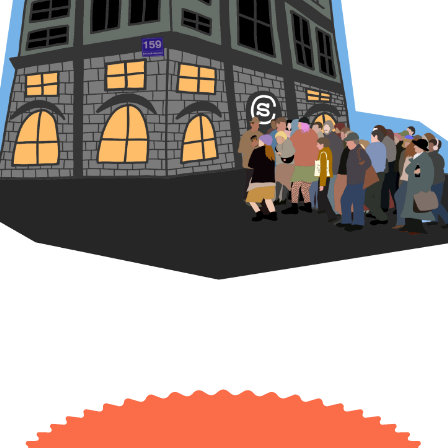
ассортимент благодаря нашим
партнерам и поставщикам зеленого кофе
из компании Mare Terra. Они помогают
нам наладить связь с фермерами,
работать с экспериментальными и
интересными кофейными лотами.
BLACK
COFFEE
LOVERS
Мы очень любим черный кофе