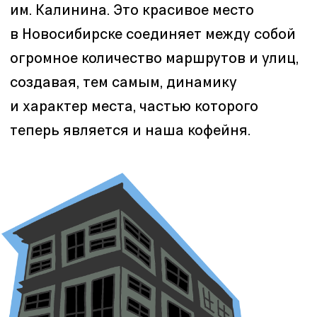
Если вы не были с нами знакомы —
приятно познакомиться!
В первую очередь мы обжарщики кофе,
поскольку первое производство у нас
открылось намного раньше первой
кофейни. Доставлять свежее зерно до
гостей нам помогают две обжарки,
которые располагаются в Омске и
Москве.
Каждые 2-3 месяца мы обновляем