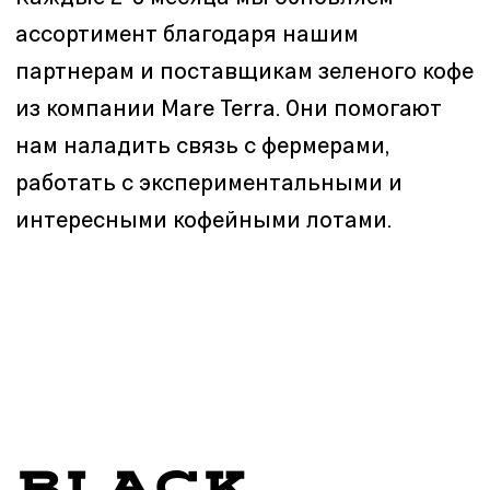
V 60
БАТЧ БРЮ
Кроме того, мы готовим кофе
в воронке V60. В ней завариваем
микролоты — фермерский
сезонный кофе, ассортимент
которого постоянно обновляем.
Но мы не забываем и о классике,
так что у нас всегда можно
заказать эспрессо, американо
и фильтр-кофе.