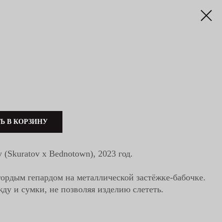
Ь В КОРЗИНУ
y (Skuratov x Bednotown), 2023 год.
гордым гепардом на металлической застёжке-бабочке.
ду и сумки, не позволяя изделию слететь.