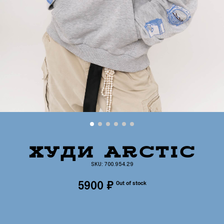
пол
ХУДИ ARCTIC
унисекс
SKU: 700.954.29
состав
5900
₽
Out of stock
90% хлопок , 10% полиэстер
принт