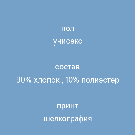
шелкография
параметры
моделей
Лёша
Лиля
рост 186
рост 175
бедра 90
бедра 85
талия 70
талия 63
грудь 95
грудь 97
на Леше
на Лиле
размер m/l
размер